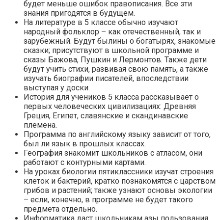
будет меньше ошибок правописания. Все эти
знания пригодятся в будущем.
На литературе в 5 классе обычно изучают
народный фольклор – как отечественный, так и
зарубежный. Будут былины о богатырях, знакомые
сказки; присутствуют в школьной программе и
сказы Бажова, Пушкин и Лермонтов. Также дети
будут учить стихи, развивая свою память, а также
изучать биографии писателей, впоследствии
выступая у доски.
История для учеников 5 класса рассказывает о
первых человеческих цивилизациях: Древняя
Греция, Египет, славянские и скандинавские
племена.
Программа по английскому языку зависит от того,
был ли язык в прошлых классах.
География знакомит школьников с атласом, они
работают с контурными картами.
На уроках биологии пятиклассники изучат строения
клеток и бактерий, кратко познакомятся с царством
грибов и растений; также узнают основы экологии
– если, конечно, в программе не будет такого
предмета отдельно.
Информатика даст школьникам азы пользования