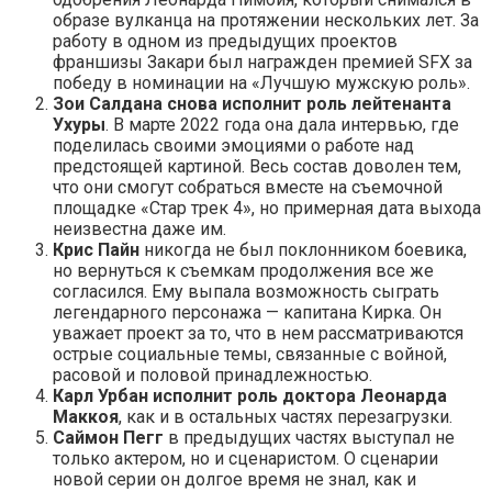
образе вулканца на протяжении нескольких лет. За
работу в одном из предыдущих проектов
франшизы Закари был награжден премией SFX за
победу в номинации на «Лучшую мужскую роль».
Зои Салдана снова исполнит роль лейтенанта
Ухуры
. В марте 2022 года она дала интервью, где
поделилась своими эмоциями о работе над
предстоящей картиной. Весь состав доволен тем,
что они смогут собраться вместе на съемочной
площадке «Стар трек 4», но примерная дата выхода
неизвестна даже им.
Крис Пайн
никогда не был поклонником боевика,
но вернуться к съемкам продолжения все же
согласился. Ему выпала возможность сыграть
легендарного персонажа — капитана Кирка. Он
уважает проект за то, что в нем рассматриваются
острые социальные темы, связанные с войной,
расовой и половой принадлежностью.
Карл Урбан исполнит роль доктора Леонарда
Маккоя
, как и в остальных частях перезагрузки.
Саймон Пегг
в предыдущих частях выступал не
только актером, но и сценаристом. О сценарии
новой серии он долгое время не знал, как и