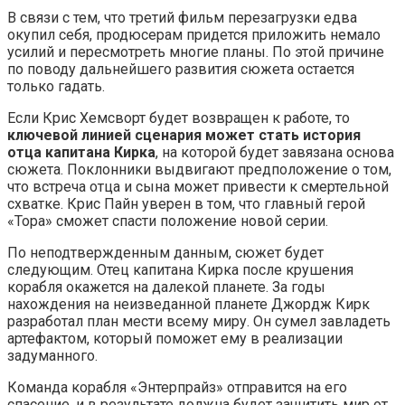
В связи с тем, что третий фильм перезагрузки едва
окупил себя, продюсерам придется приложить немало
усилий и пересмотреть многие планы. По этой причине
по поводу дальнейшего развития сюжета остается
только гадать.
Если Крис Хемсворт будет возвращен к работе, то
ключевой линией сценария может стать история
отца капитана Кирка
, на которой будет завязана основа
сюжета. Поклонники выдвигают предположение о том,
что встреча отца и сына может привести к смертельной
схватке. Крис Пайн уверен в том, что главный герой
«Тора» сможет спасти положение новой серии.
По неподтвержденным данным, сюжет будет
следующим. Отец капитана Кирка после крушения
корабля окажется на далекой планете. За годы
нахождения на неизведанной планете Джордж Кирк
разработал план мести всему миру. Он сумел завладеть
артефактом, который поможет ему в реализации
задуманного.
Команда корабля «Энтерпрайз» отправится на его
спасение, и в результате должна будет защитить мир от