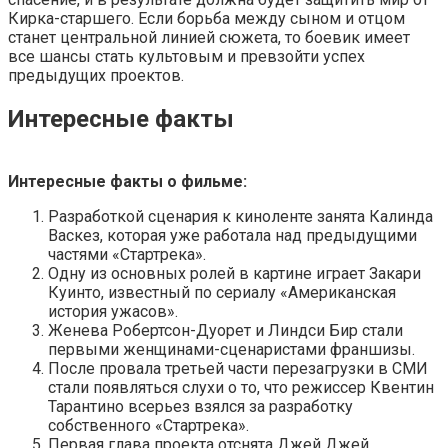
Кирка-старшего. Если борьба между сыном и отцом
станет центральной линией сюжета, то боевик имеет
все шансы стать культовым и превзойти успех
предыдущих проектов.
Интересные факты
Интересные факты о фильме:
Разработкой сценария к киноленте занята Калинда
Васкез, которая уже работала над предыдущими
частями «Стартрека».
Одну из основных ролей в картине играет Закари
Куинто, известный по сериалу «Американская
история ужасов».
Женева Робертсон-Дуорет и Линдси Бир стали
первыми женщинами-сценаристами франшизы.
После провала третьей части перезагрузки в СМИ
стали появляться слухи о то, что режиссер Квентин
Тарантино всерьез взялся за разработку
собственного «Стартрека».
Первая глава проекта отснята Джей Джей