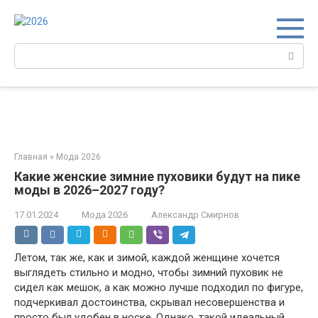
Перейти
к
контенту
Поиск:
Главная
»
Мода 2026
Какие женские зимние пуховики будут на пике
моды в 2026–2027 году?
17.01.2024
Мода 2026
Александр Смирнов
Летом, так же, как и зимой, каждой женщине хочется
выглядеть стильно и модно, чтобы зимний пуховик не
сидел как мешок, а как можно лучше подходил по фигуре,
подчеркивал достоинства, скрывал несовершенства и
просто был удобен в носке. Однако, такой идеальный