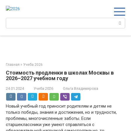
Перейти
к
контенту
Поиск:
Главная
»
Учеба 2026
Стоимость продленки в школах Москвы в
2026–2027 учебном году
24.01.2024
Учеба 2026
Ольга Владимирова
Новый учебный год приносит родителям и детям не
только победы, знания и достижения, но и трудности,
проблемы, многочисленные заботы. Если
старшеклассники уже умеют справляться с
образовательной нагрузкой самостоятельно, то