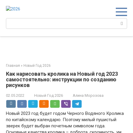
Перейти
к
контенту
Поиск:
Главная
»
Новый Год 2026
Как нарисовать кролика на Новый год 2023
самостоятельно: инструкции по созданию
рисунков
02.05.2022
Новый Год 2026
Алина Морозова
Новый 2023 год будет годом Черного Водяного Кролика
по китайскому календарю. Поэтому милый пушистый
зверек будет выбран почетным символом года.
Основные качества кролика – доброта, скромность, ум.