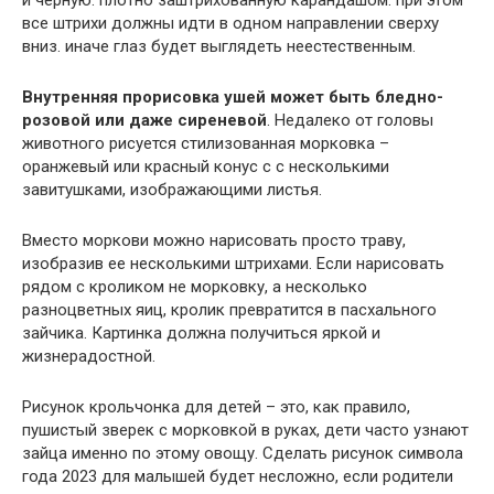
и черную. плотно заштрихованную карандашом. при этом
все штрихи должны идти в одном направлении сверху
вниз. иначе глаз будет выглядеть неестественным.
Внутренняя прорисовка ушей может быть бледно-
розовой или даже сиреневой
. Недалеко от головы
животного рисуется стилизованная морковка –
оранжевый или красный конус с с несколькими
завитушками, изображающими листья.
Вместо моркови можно нарисовать просто траву,
изобразив ее несколькими штрихами. Если нарисовать
рядом с кроликом не морковку, а несколько
разноцветных яиц, кролик превратится в пасхального
зайчика. Картинка должна получиться яркой и
жизнерадостной.
Рисунок крольчонка для детей – это, как правило,
пушистый зверек с морковкой в руках, дети часто узнают
зайца именно по этому овощу. Сделать рисунок символа
года 2023 для малышей будет несложно, если родители