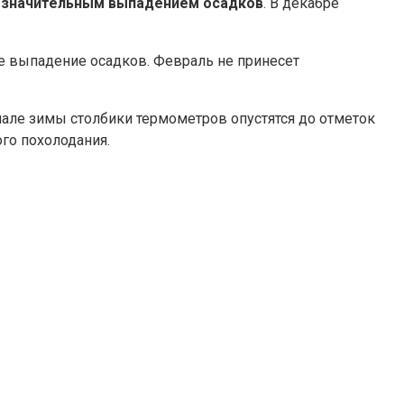
незначительным выпадением осадков
. В декабре
ое выпадение осадков. Февраль не принесет
ачале зимы столбики термометров опустятся до отметок
го похолодания.