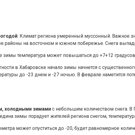
погодой
. Климат региона умеренный муссонный. Важное з
ые районы на восточном и южном побережье. Снега выпада
не зимы температура может повышаться до +7+12 градусов
тности в Хабаровске начало зимы начнется с существенно
атуры до -23 днем и -27 ночью. В феврале наметится поте
м, холодными зимами
с небольшим количеством снега. В 
дина зимы порадует жителей региона снегом, температура
етра может опуститься до -20, будет равномерное колич